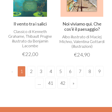
Il vento tra i salici
Noi viviamo qui. Che
cos'è il paesaggio?
Classico di Kenneth
Grahame, Thibault Prugne
Albo illustrato di Maciej
illustrato da Benjamin
Michno, Valentina Gottardi
Lacombe
(illustrazioni)
€
22,00
€
24,90
«
1
2
3
4
5
6
7
8
9
…
41
42
»