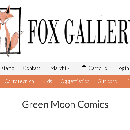
 siamo
Contatti
Marchi
Carrello
Login
Cartotecnica
Kids
Oggettistica
Gift card
Li
Green Moon Comics