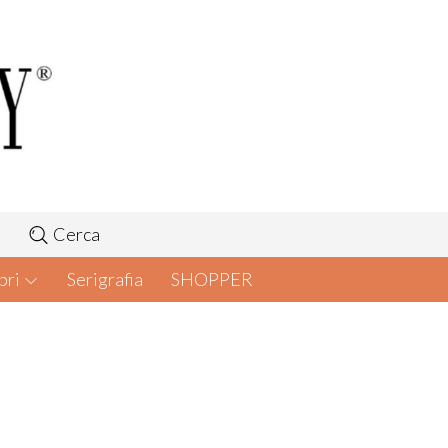
Cerca
bri
Serigrafia
SHOPPER