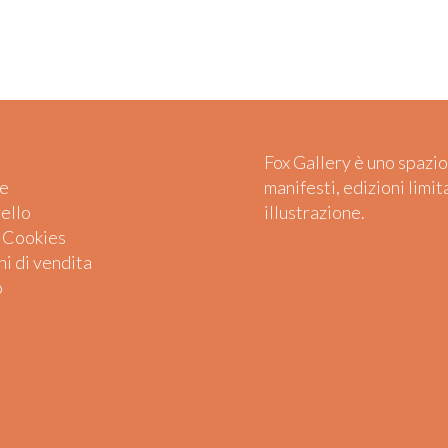
Fox Gallery è uno spazio
e
manifesti, edizioni limit
rello
illustrazione.
e Cookies
i di vendita
o