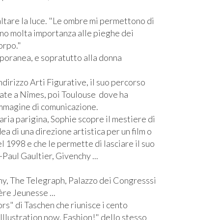
saltare la luce. "Le ombre mi permettono di
dono molta importanza alle pieghe dei
orpo."
mporanea, e sopratutto alla donna
dirizzo Arti Figurative, il suo percorso
cate a Nîmes, poi Toulouse dove ha
 immagine di comunicazione.
ria parigina, Sophie scopre il mestiere di
ea di una direzione artistica per un film o
l 1998 e che le permette di lasciare il suo
Paul Gaultier, Givenchy ...
hy, The Telegraph, Palazzo dei Congresssi
ère Jeunesse ...
ors" di Taschen che riunisce i cento
"Illustration now, Fashion!" dello stesso