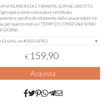
RAFIA
NUMERATA
E
FIRMATA
,
SOPHIE
GRIOTTO
:
 Ogni opera viene realizzata e certificata
amente e spedita direttamente dalla casa produttrice
cia, per questo motivo I
TEMPI
DI
CONSEGNA
SONO
28
GIORNI
.
e Griotto, cm 40x50: AFRO.
159,90
€
Acquista