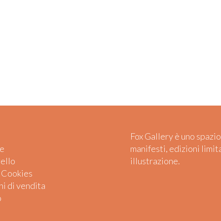
Fox Gallery è uno spazio
e
manifesti, edizioni limit
rello
illustrazione.
e Cookies
i di vendita
o