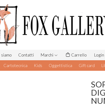
 siamo
Contatti
Marchi
Carrello
Login
Cartotecnica
Kids
Oggettistica
Gift card
Li
SOP
DIG
NU