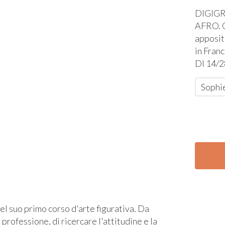
DIGIG
AFRO
.
apposit
in Fran
DI 14/
Sophi
del suo primo corso d'arte figurativa. Da
professione, di ricercare l'attitudine e la