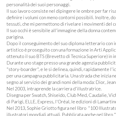
personalità dei suoi personaggi.
Il suo lavoro consiste nel dipingere le ombre per far ri
definire i volumi con meno contorni possibili. Inoltre, 
tessuti, che mi permettono di rivelare i movimenti del c
Il suo occhi è sensibile all'immagine della donna conte
parigina.
Dopo il conseguimento del suo diploma letterario con in
artistico è proseguito con una formazione in Arti Appli
ottenuto il suo BTS (Brevetto di Tecnica Superiore) in
Durante uno stage presso una grande agenzia pubblicita
"story-boarder", e le si delinea, quindi, rapidamente l'id
per una campagna pubblicitaria. Una strada che inizia ne
segno al servizio dei grandi nomi della moda: Dior, Jean-
Nel 2003, intraprende la carriera d'illustratrice.
Disegna per Swatch, Shiseido, Club Med, Caudalie, Vic
di Parigi, ELLE, Express, l'Oréal, le edizioni di Lamartin
Nel 2013, Sophie Griotto figura nel libro "100 Illustrat
illustratori mondiali attuali. Pubblicata anche nel libro 