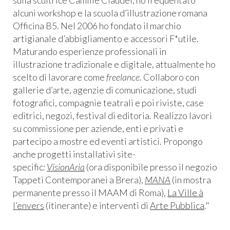
sulla scultrice Camille Claudel, ho frequentato
alcuni workshop e la scuola d’illustrazione romana
Officina B5. Nel 2006 ho fondato il marchio
artigianale d’abbigliamento e accessori F*utile.
Maturando esperienze professionali in
illustrazione tradizionale e digitale, attualmente ho
scelto di lavorare come
freelance
. Collaboro con
gallerie d’arte, agenzie di comunicazione, studi
fotografici, compagnie teatrali e poi riviste, case
editrici, negozi, festival di editoria. Realizzo lavori
su commissione per aziende, enti e privati e
partecipo a mostre ed eventi artistici. Propongo
anche progetti installativi site-
specific
:
VisionAria
(ora disponibile presso il negozio
Tappeti Contemporanei a Brera),
MANA
(in mostra
permanente presso il MAAM di Roma),
La Ville à
l’envers
(itinerante) e interventi di
Arte Pubblica
."