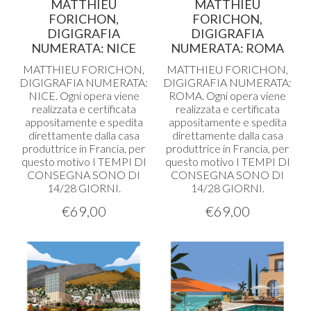
MATTHIEU
MATTHIEU
FORICHON,
FORICHON,
DIGIGRAFIA
DIGIGRAFIA
NUMERATA: NICE
NUMERATA: ROMA
MATTHIEU
FORICHON
,
MATTHIEU
FORICHON
,
DIGIGRAFIA
NUMERATA
:
DIGIGRAFIA
NUMERATA
:
NICE
. Ogni opera viene
ROMA
. Ogni opera viene
realizzata e certificata
realizzata e certificata
appositamente e spedita
appositamente e spedita
direttamente dalla casa
direttamente dalla casa
produttrice in Francia, per
produttrice in Francia, per
questo motivo I
TEMPI
DI
questo motivo I
TEMPI
DI
CONSEGNA
SONO
DI
CONSEGNA
SONO
DI
14/28
GIORNI
.
14/28
GIORNI
.
€
69,00
€
69,00