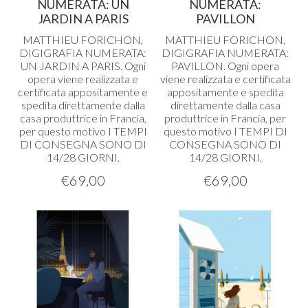
NUMERATA: UN
NUMERATA:
JARDIN A PARIS
PAVILLON
MATTHIEU
FORICHON
,
MATTHIEU
FORICHON
,
DIGIGRAFIA
NUMERATA
:
DIGIGRAFIA
NUMERATA
:
UN
JARDIN
A
PARIS
. Ogni
PAVILLON
. Ogni opera
opera viene realizzata e
viene realizzata e certificata
certificata appositamente e
appositamente e spedita
spedita direttamente dalla
direttamente dalla casa
casa produttrice in Francia,
produttrice in Francia, per
per questo motivo I
TEMPI
questo motivo I
TEMPI
DI
DI
CONSEGNA
SONO
DI
CONSEGNA
SONO
DI
14/28
GIORNI
.
14/28
GIORNI
.
€
69,00
€
69,00