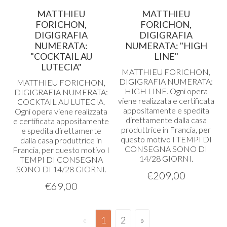
MATTHIEU
MATTHIEU
FORICHON,
FORICHON,
DIGIGRAFIA
DIGIGRAFIA
NUMERATA:
NUMERATA: "HIGH
"COCKTAIL AU
LINE"
LUTECIA"
MATTHIEU
FORICHON
,
DIGIGRAFIA
NUMERATA
:
MATTHIEU
FORICHON
,
HIGH
LINE
. Ogni opera
DIGIGRAFIA
NUMERATA
:
viene realizzata e certificata
COCKTAIL
AU
LUTECIA
.
appositamente e spedita
Ogni opera viene realizzata
direttamente dalla casa
e certificata appositamente
produttrice in Francia, per
e spedita direttamente
questo motivo I
TEMPI
DI
dalla casa produttrice in
CONSEGNA
SONO
DI
Francia, per questo motivo I
14/28
GIORNI
.
TEMPI
DI
CONSEGNA
SONO
DI 14/28
GIORNI
.
€
209,00
€
69,00
«
1
2
»