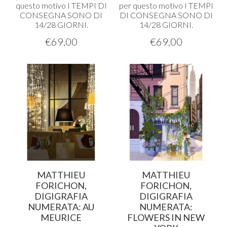
questo motivo I
TEMPI
DI
per questo motivo I
TEMPI
CONSEGNA
SONO
DI
DI
CONSEGNA
SONO
DI
14/28
GIORNI
.
14/28
GIORNI
.
€
69,00
€
69,00
MATTHIEU
MATTHIEU
FORICHON,
FORICHON,
DIGIGRAFIA
DIGIGRAFIA
NUMERATA: AU
NUMERATA:
MEURICE
FLOWERS IN NEW