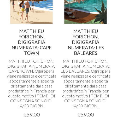
MATTHIEU
MATTHIEU
FORICHON,
FORICHON,
DIGIGRAFIA
DIGIGRAFIA
NUMERATA: CAPE
NUMERATA: LES
TOWN
BALEARES
MATTHIEU
FORICHON
,
MATTHIEU
FORICHON
,
DIGIGRAFIA
NUMERATA
:
DIGIGRAFIA
NUMERATA
:
CAPE
TOWN
. Ogni opera
LES
BALEARES
. Ogni opera
viene realizzata e certificata
viene realizzata e certificata
appositamente e spedita
appositamente e spedita
direttamente dalla casa
direttamente dalla casa
produttrice in Francia, per
produttrice in Francia, per
questo motivo I
TEMPI
DI
questo motivo I
TEMPI
DI
CONSEGNA
SONO
DI
CONSEGNA
SONO
DI
14/28
GIORNI
.
14/28
GIORNI
.
€
69,00
€
69,00