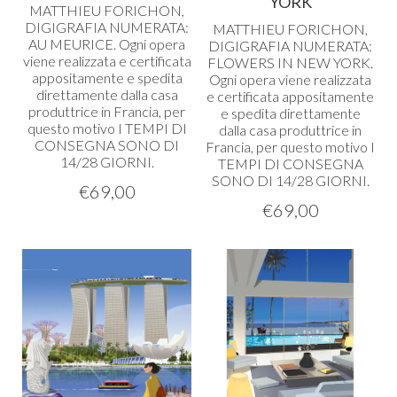
YORK
MATTHIEU
FORICHON
,
DIGIGRAFIA
NUMERATA
:
MATTHIEU
FORICHON
,
AU
MEURICE
. Ogni opera
DIGIGRAFIA
NUMERATA
:
viene realizzata e certificata
FLOWERS
IN
NEW
YORK
.
appositamente e spedita
Ogni opera viene realizzata
direttamente dalla casa
e certificata appositamente
produttrice in Francia, per
e spedita direttamente
questo motivo I
TEMPI
DI
dalla casa produttrice in
CONSEGNA
SONO
DI
Francia, per questo motivo I
14/28
GIORNI
.
TEMPI
DI
CONSEGNA
SONO
DI 14/28
GIORNI
.
€
69,00
€
69,00