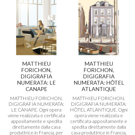
MATTHIEU
MATTHIEU
FORICHON,
FORICHON,
DIGIGRAFIA
DIGIGRAFIA
NUMERATA: LE
NUMERATA: HÔTEL
CANAPE
ATLANTIQUE
MATTHIEU
FORICHON
,
MATTHIEU
FORICHON
,
DIGIGRAFIA
NUMERATA
:
DIGIGRAFIA
NUMERATA
:
LE
CANAPE
. Ogni opera
HÔTEL
ATLANTIQUE
. Ogni
viene realizzata e certificata
opera viene realizzata e
appositamente e spedita
certificata appositamente e
direttamente dalla casa
spedita direttamente dalla
produttrice in Francia, per
casa produttrice in Francia,