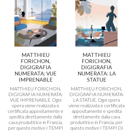
MATTHIEU
MATTHIEU
FORICHON,
FORICHON,
DIGIGRAFIA
DIGIGRAFIA
NUMERATA: VUE
NUMERATA: LA
IMPRENABLE
STATUE
MATTHIEU
FORICHON
,
MATTHIEU
FORICHON
,
DIGIGRAFIA
NUMERATA
:
DIGIGRAFIA
NUMERATA
:
VUE
IMPRENABLE
. Ogni
LA
STATUE
. Ogni opera
opera viene realizzata e
viene realizzata e certificata
certificata appositamente e
appositamente e spedita
spedita direttamente dalla
direttamente dalla casa
casa produttrice in Francia,
produttrice in Francia, per
per questo motivo I
TEMPI
questo motivo I
TEMPI
DI