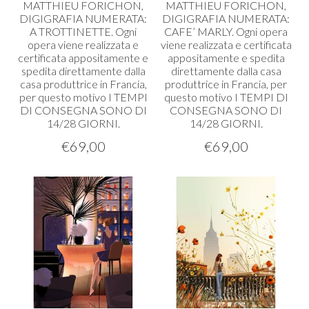
MATTHIEU
FORICHON
,
MATTHIEU
FORICHON
,
DIGIGRAFIA
NUMERATA
:
DIGIGRAFIA
NUMERATA
:
A
TROTTINETTE
. Ogni
CAFE’
MARLY
. Ogni opera
opera viene realizzata e
viene realizzata e certificata
certificata appositamente e
appositamente e spedita
spedita direttamente dalla
direttamente dalla casa
casa produttrice in Francia,
produttrice in Francia, per
per questo motivo I
TEMPI
questo motivo I
TEMPI
DI
DI
CONSEGNA
SONO
DI
CONSEGNA
SONO
DI
14/28
GIORNI
.
14/28
GIORNI
.
€
69,00
€
69,00