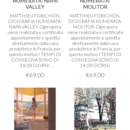
NUMERATA: NAPA
NUMERATA:
VALLEY
MOLITOR
MATTHIEU
FORICHON
,
MATTHIEU
FORICHON
,
DIGIGRAFIA
NUMERATA
:
DIGIGRAFIA
NUMERATA
:
NAPA
VALLEY
. Ogni opera
MOLITOR
. Ogni opera
viene realizzata e certificata
viene realizzata e certificata
appositamente e spedita
appositamente e spedita
direttamente dalla casa
direttamente dalla casa
produttrice in Francia, per
produttrice in Francia, per
questo motivo I
TEMPI
DI
questo motivo I
TEMPI
DI
CONSEGNA
SONO
DI
CONSEGNA
SONO
DI
14/28
GIORNI
.
14/28
GIORNI
.
€
69,00
€
69,00