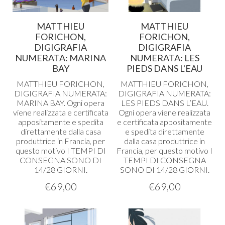
MATTHIEU
MATTHIEU
FORICHON,
FORICHON,
DIGIGRAFIA
DIGIGRAFIA
NUMERATA: MARINA
NUMERATA: LES
BAY
PIEDS DANS L'EAU
MATTHIEU
FORICHON
,
MATTHIEU
FORICHON
,
DIGIGRAFIA
NUMERATA
:
DIGIGRAFIA
NUMERATA
:
MARINA
BAY
. Ogni opera
LES
PIEDS
DANS
L’EAU.
viene realizzata e certificata
Ogni opera viene realizzata
appositamente e spedita
e certificata appositamente
direttamente dalla casa
e spedita direttamente
produttrice in Francia, per
dalla casa produttrice in
questo motivo I
TEMPI
DI
Francia, per questo motivo I
CONSEGNA
SONO
DI
TEMPI
DI
CONSEGNA
14/28
GIORNI
.
SONO
DI 14/28
GIORNI
.
€
69,00
€
69,00