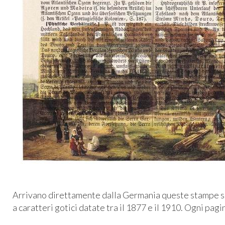
Arrivano direttamente dalla Germania queste stampe su
a caratteri gotici datate tra il 1877 e il 1910. Ogni pag