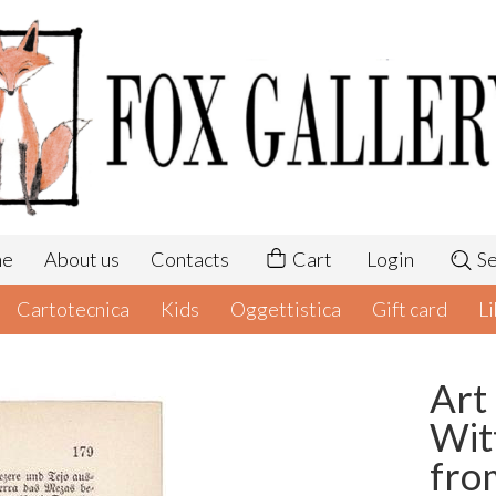
me
About us
Contacts
Cart
Login
Se
Cartotecnica
Kids
Oggettistica
Gift card
Li
Art
Wit
fro