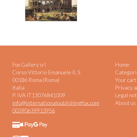
Fox Gallery srl
Home
Corso Vittorio Emanuele II, 5
Categori
00186 Roma (Roma)
Your cart
Italia
Privacy 
P. IVA IT13076841009
Legal not
info@internationalpublishingfox.com
About us
00390639913956