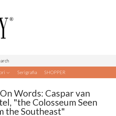
arch
bri
Serigrafia
SHOPPER
 On Words: Caspar van
tel, "the Colosseum Seen
m the Southeast"