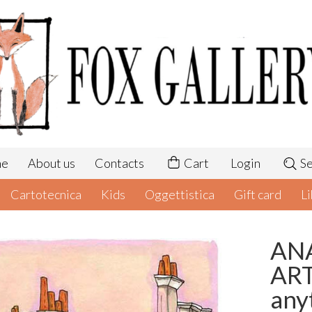
me
About us
Contacts
Cart
Login
Se
Cartotecnica
Kids
Oggettistica
Gift card
Li
AN
ART
any