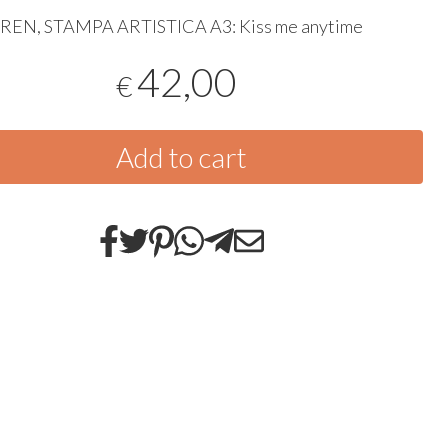
AREN
,
STAMPA
ARTISTICA
A3: Kiss me anytime
42,00
€
Add to cart