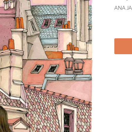
ANA
J