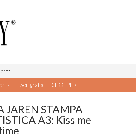
arch
bri
Serigrafia
SHOPPER
A JAREN STAMPA
ISTICA A3: Kiss me
time