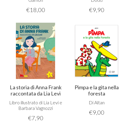
€
18,00
€
9,90
La storia di Anna Frank
Pimpa e la gita nella
raccontata da Lia Levi
foresta
Libro illustrato di Lia Levi e
Di Altan
Barbara Vagnozzi
€
9,00
€
7,90