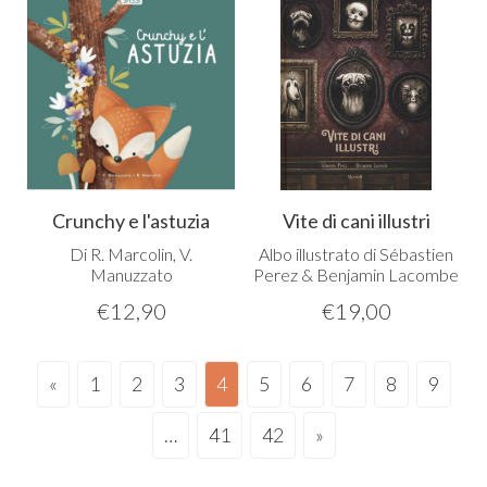
Crunchy e l'astuzia
Vite di cani illustri
Di R. Marcolin, V.
Albo illustrato di Sébastien
Manuzzato
Perez & Benjamin Lacombe
€
12,90
€
19,00
«
1
2
3
4
5
6
7
8
9
…
41
42
»